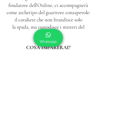
fondatore dell’Ordine, ci accompagnerà
come archetipo del guaritore
consapevole:
il cavaliere che non brandisce solo
la spada, ma custodisce i misteri del
cuore.
Whatsapp
COSA IMPARERAI?
La Croce Ottagona come portale
tra terra e cielo.
La visione di Giovanni Battista, patrono
dell’Ordine, come guardiano
della soglia interiore.
Le risonanze alchemiche e cognitive
che fanno di questo simbolo
uno strumento di comprensione,
perfezionamento
e trasformazione interiore.
Questo incontro è rivolto a chi desidera