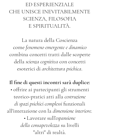
ED ESPERIENZIALE
CHE UNISCE INEVITABILMENTE
SCIENZA, FILOSOFIA
E SPIRITUALITÀ.
La natura della Coscienza
come
fenomeno emergente e dinamico
combina concetti tratti dalle scoperte
della
scienza cognitiva
con concetti
esoterici di
architettura psichica
.
Il fine di questi incontri sarà duplice:
• offrire ai partecipanti gli strumenti
teorico-pratici
atti alla
costruzione
di spazi psichici complessi
funzionali
all'interazione con la
dimensione interiore.
• Lavorare sull'
espansione
della consapevolezza
su livelli
"altri" di realtà.