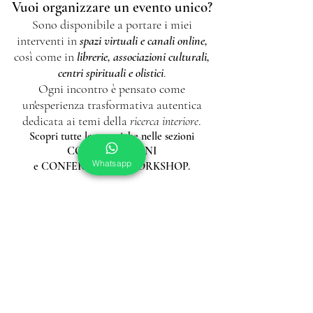
Vuoi organizzare un evento unico?
Sono disponibile a portare i miei
interventi in
spazi virtuali e canali online,
così come in
librerie, associazioni culturali,
centri spirituali e olistici
.
Ogni incontro è pensato come
un'esperienza trasformativa
autentica
dedicata a
i temi della
ricerca interiore
.
Scopri tutte le tematiche
nelle sezioni
CORSI & LEZIONI
Whatsapp
e CONFERENZE & WORKSHOP.