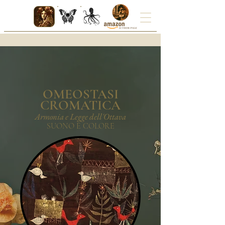
OMEOSTASI
CROMATICA
Armonia e Legge dell'Ottava
SUONO E COLORE