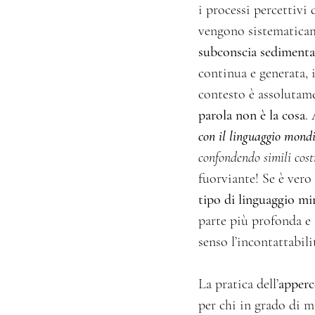
i processi percettivi
vengono sistematicam
subconscia sedimentat
continua e generata, i
contesto è assolutam
parola non è la cosa
.
con il linguaggio mondi
confondendo simili costr
fuorviante! Se è vero
tipo di linguaggio mir
parte più profonda e 
senso l’incontattabili
La pratica dell’
apperc
per chi in grado di m