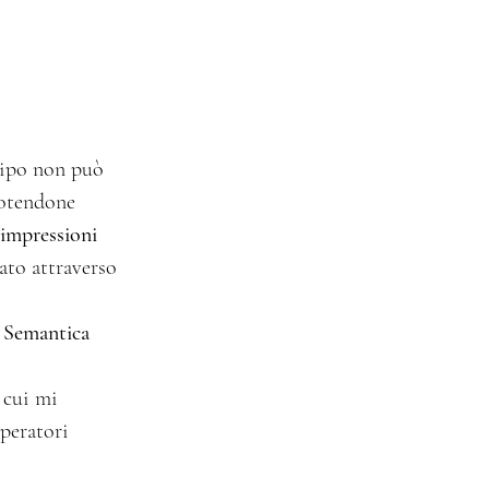
 tipo non può 
potendone 
impressioni 
 lato attraverso 
 
Semantica 
 cui mi 
operatori 