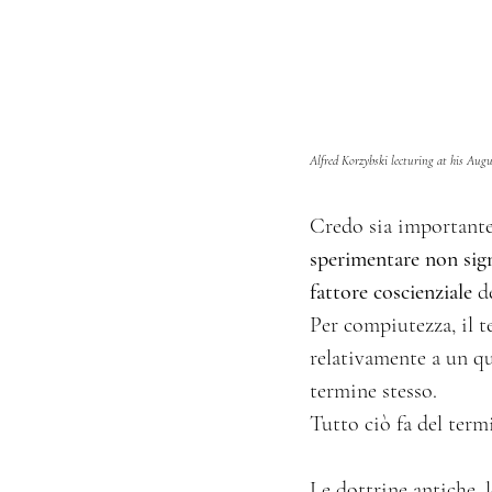
Alfred Korzybski lecturing at his Aug
Credo sia importante 
sperimentare non sign
fattore coscienziale
 d
Per compiutezza, il te
relativamente a un qua
termine stesso.
Tutto ciò fa del term
Le dottrine antiche, l