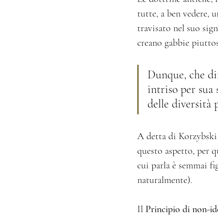
tutte, a ben vedere, u
travisato nel suo sig
creano gabbie piuttos
Dunque, che dif
intriso per sua
delle diversità 
A detta di Korzybski 
questo aspetto, per qu
cui parla è semmai fig
naturalmente). 
Il 
Principio di non-id