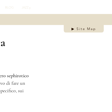
BLOG
JAZZ.y
▶ Site Map
ca
ero sephirotico 
vo di fare un 
specifico, sui 