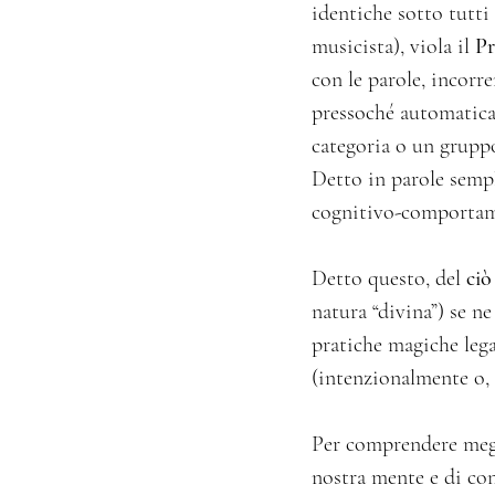
identiche sotto tutti 
musicista), viola il 
Pr
con le parole, incorr
pressoché automatica 
categoria o un grupp
Detto in parole sempl
cognitivo-comportame
Detto questo, del 
ciò
natura “divina”) se ne
pratiche magiche lega
(intenzionalmente o,
Per comprendere megli
nostra mente e di con