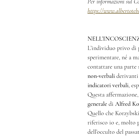
Per informazioni sul C
https://www.albertoteb
NELL’INCOSCIEN
L’individuo privo di 
sperimentare, né a m
contattare una parte 
non-verbali
 derivanti
indicatori verbali
, es
Questa affermazione, 
generale
 di 
Alfred Ko
Quello che Korzybski
riferisco io e, molto 
dell’occulto del passa