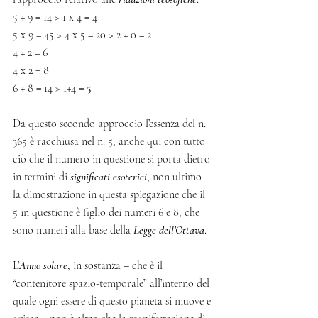
5 + 9 = 14 > 1 x 4 = 4
5 x 9 = 45 > 4 x 5 = 20 > 2 + 0 = 2
4 + 2 = 6
4 x 2 = 8
6 + 8 = 14 > 1+4 = 
5
Da questo secondo approccio l’essenza del n. 
365 è racchiusa nel n. 5, anche qui con tutto 
ciò che il numero in questione si porta dietro 
in termini di 
significati esoterici
, non ultimo 
la dimostrazione in questa spiegazione che il 
5 in questione è figlio dei numeri 6 e 8, che 
sono numeri alla base della 
Legge dell’Ottava
.
L’
Anno solare
, in sostanza – che è il 
“contenitore spazio-temporale” all’interno del 
quale ogni essere di questo pianeta si muove e 