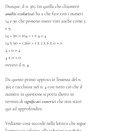
Dunque, il n. 365 (in quella che chiamerò 
analisi evolutiva
) ha a che fare con i numeri 
14 e 90 che possono essere visti anche come 5 
e 9.
14 + 90 = 104 > 1 x 4 = 4
14 x 90 = 1.260 > 1 x 2 x 6 x 0 = 0
4 + 0 = 4
4 x 0 = 0
ovvero il n. 
4
Da questo primo approccio l’essenza del n. 
365 è racchiusa nel n. 4 con tutto ciò che il 
numero in questione si porta dietro in 
termini di 
significati esoterici
 che non starò 
qui ad approfondire.
Vediamo cosa succede nella lettura che segue 
l’approccio relativo alle 
riduzioni teosofiche
: