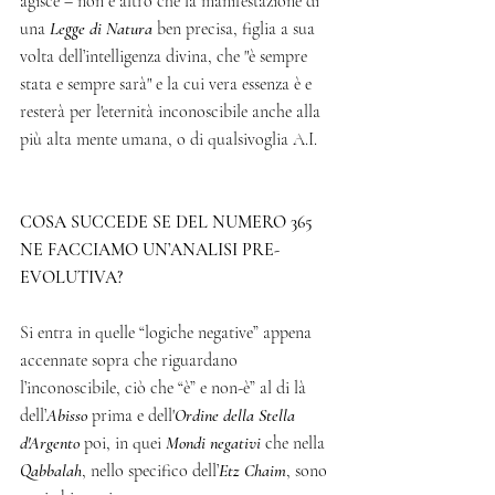
agisce – non è altro che la manifestazione di 
una 
Legge di Natura
 ben precisa, figlia a sua 
volta dell’intelligenza divina, che "è sempre 
stata e sempre sarà" e la cui vera essenza è e 
resterà per l'eternità inconoscibile anche alla 
più alta mente umana, o di qualsivoglia A.I.
COSA SUCCEDE SE DEL NUMERO 365
NE FACCIAMO UN’ANALISI PRE-
EVOLUTIVA?    
Si entra in quelle “logiche negative” appena 
accennate sopra che riguardano 
l’inconoscibile, ciò che “è” e non-è” al di là 
dell’
Abisso
 prima e dell'
Ordine della Stella 
d'Argento
 poi, in quei 
Mondi negativi 
che nella 
Qabbalah
, nello specifico dell’
Etz Chaim
, sono 