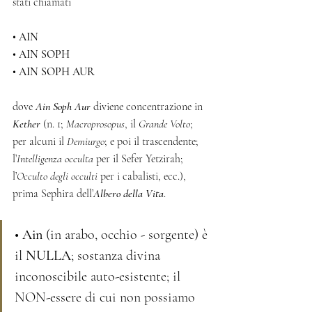
stati chiamati
• AIN
• AIN SOPH
• AIN SOPH AUR
dove 
Ain Soph Aur
 diviene concentrazione in 
Kether
 (n. 1; 
Macroprosopus
, il 
Grande Volto
; 
per alcuni il 
Demiurgo
; e poi il trascendente; 
l’
Intelligenza occulta
 per il Sefer Yetzirah; 
l’
Occulto degli occulti
 per i cabalisti, ecc.), 
prima Sephira dell’
Albero della Vita
.
• Ain
 (in arabo, occhio - sorgente) è 
il 
NULLA
; sostanza divina 
inconoscibile auto-esistente; il 
NON-essere di cui non possiamo 