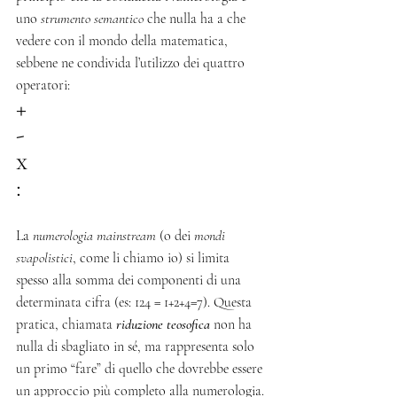
uno 
strumento semantico
 che nulla ha a che 
vedere con il mondo della matematica, 
sebbene ne condivida l’utilizzo dei quattro 
operatori:
+
-
x
:
La 
numerologia mainstream
 (o dei 
mondi 
svapolistici
, come li chiamo io) si limita 
spesso alla somma dei componenti di una 
determinata cifra (es: 124 = 1+2+4=7). Questa 
pratica, chiamata 
riduzione teosofica
 non ha 
nulla di sbagliato in sé, ma rappresenta solo 
un primo “fare” di quello che dovrebbe essere 
un approccio più completo alla numerologia.