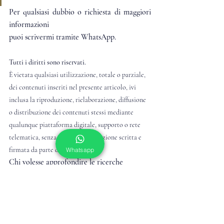
Per qualsiasi dubbio o richiesta di maggiori 
informazioni
puoi scrivermi tramite WhatsApp.
Tutti i diritti sono riservati. 
È vietata qualsiasi utilizzazione, totale o parziale, 
dei contenuti inseriti nel presente articolo, ivi 
inclusa la riproduzione, rielaborazione, diffusione 
o distribuzione dei contenuti stessi mediante 
qualunque piattaforma digitale, supporto o rete 
telematica, senza previa autorizzazione scritta e 
firmata da parte dell’autore.
Whatsapp
Chi volesse approfondire le ricerche 
esoteriche solo sfiorate in questo articolo 
può partecipare agli INCONTRI 
CONFIDENZIALI SUGLI 
INSEGNAMENTI ESOTERICI di Alberto 