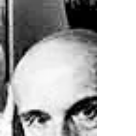
Nove le fanciulle che danzano alla
luna
PROCESSI EVOLUTIVI di Alberto Tebaldi
©2023 Come canta Angelo Branduardi nel
brano "La serie dei numeri" (derivata dalla
raccolta di...