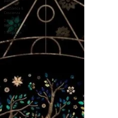
piano
Bio[S]etica &
Coscienza
2 in primo
piano
1 Magazine