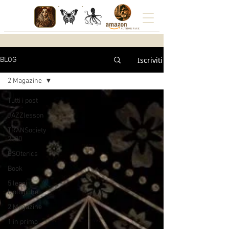
Iscriviti
BLOG
2 Magazine
Tutti i post
JAZZlesson
TRANSociety
2030
ESOterics
Book
5 leggi
biologiche
2 Magazine
1 in primo