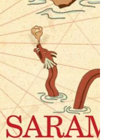
GUSTAVO ROL. ANALISI DELLA
TREMENDA LEGGE
GUSTAVO ROL Ho scoperto una tremenda
legge che lega il colore verde, la quinta
musicale ed il calore. Ho perduto la gioia di
vivere. La...