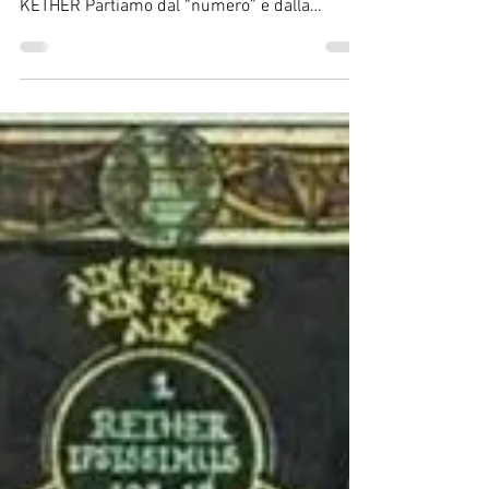
Qabbalah mistica: Ain Soph Aur
PROCESSI EVOLUTIVI di Alberto Tebaldi
©2023 AIN SOPH AUR CONCENTRAZIONE IN
KETHER Partiamo dal “numero” e dalla
Numerologia magica ....